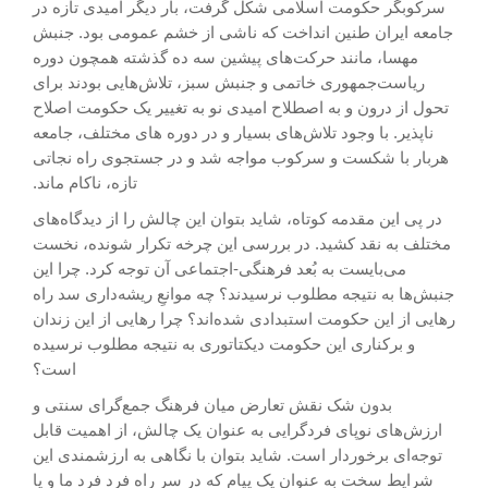
سرکوبگر حکومت اسلامی شکل گرفت، بار دیگر امیدی تازه در
جامعه ایران طنین انداخت که ناشی از خشم عمومی بود. جنبش
مهسا، مانند حرکت‌های پیشین سه ده گذشته همچون دوره
ریاست‌جمهوری خاتمی و جنبش سبز، تلاش‌هایی بودند برای
تحول از درون و به اصطلاح امیدی نو به تغییر یک حکومت اصلاح
ناپذیر. با وجود تلاش‌های بسیار و در دوره های مختلف، جامعه
هربار با شکست و سرکوب مواجه شد و در جستجوی راه نجاتی
تازه، ناکام ماند.
در پی این مقدمه کوتاه، شاید بتوان این چالش را از دیدگاه‌های
مختلف به نقد کشید. در بررسی این چرخه تکرار شونده، نخست
می‌بایست به بُعد فرهنگی-اجتماعی آن توجه کرد. چرا این
جنبش‌ها به نتیجه مطلوب نرسیدند؟ چه موانعِ ریشه‌داری سد راه
رهایی از این حکومت استبدادی شده‌اند؟ چرا رهایی از این زندان
و برکناری این حکومت دیکتاتوری به نتیجه مطلوب نرسیده
است؟
بدون شک نقش تعارض میان فرهنگ جمع‌گرای سنتی و
ارزش‌های نوپای فردگرایی به عنوان یک چالش، از اهمیت قابل
توجه‌ای برخوردار است. شاید بتوان با نگاهی به ارزشمندی این
شرایط سخت به عنوان یک پیام که در سر راه فرد فرد ما و یا