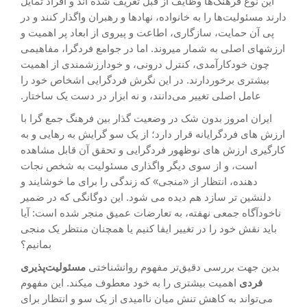
این نوع فرهنگ‌ها وظایف از قبل تعریف شده اند و افراد تمایل
دارند مسئولیت‌ها را به خانواده، نهادها و رهبران واگذار کنند و در
پی آن حمایت، سازگاری، اطاعت و پیروی از ابعاد پر اهمیت و
ارزشهای اصلی به شمار میروند. اما در جوامع فردگرا، مفاهیمی
چون خودکارآمدی، کنترل درونی، و خودارزشمندی از اهمیت
بیشتری برخوردارند. در این نگرش فردگرایی اشخاص خود را
عامل اصلی تغییر می‌دانند، و نه ابزار در دست یک ساختار.
ایران امروز بدون شک در وضعیت گذار بین فرهنگ جمع گرا با
ارزش های فردگرایانه قرار دارد؛ از یک سو گرایش به رهایی و به
کارگیری ارزش های نوظهور فردگرایی و تحقق آن قابل مشاهده
است، و از سوی دیگر واگذاری مسئولیت به شخص نجات
دهنده، انتظار از «منجی» که زندگی را برای ما خوشایند و
دلنشین تر سازد هم دیده می شود. این دوگانگی که در ضمیر
ناخودآگاه جمعی نهفته، به تعارضات عمیق منجر شده است: آیا
باید نقش خود را در تغییر ایفا کنیم یا همچنان منتظر یک منجی
بمانیم؟
بدین جهت بررسی دقیق‌تر مفهوم روانشناختی
مسئولیت‌پذیری
فردی
اهمیت بیشتری را به خود معطوف میکند. این مفهوم
می‌تواند به کاهش تنش میان ناامیدی از یک سو و انتظار برای