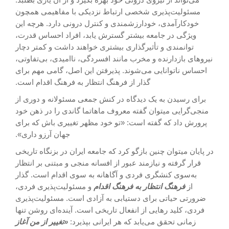
مسئولیت‌پذیری شخصی ارتباط نزدیکی با مفاهیمی همچون
خودکارآمدی، خودارزشمندی و کنترل درونی دارد. هرچه این
ویژگی در جامعه بیشتر گسترش یابد، افراد احساس قدرت،
توانمندی و تأثیرگذاری بیشتری خواهند داشت و کمتر دچار
نیروهای بازدارنده و مخرب مانند افسردگی، ناامیدی، بی‌تفاوتی،
احساس ناتوانایی می‌شوند. پذیرفتن این اصل، گامی مهم برای
گذار از فرهنگ انتظار به فرهنگ اقدام است.
برای رسیدن به یک دیدگاه در کنش جمعی مسئولانه و دوری از
منجی‌گرایی میتوان گفته معروف ماهاتما گاندی را در ذهن خود
پرورش داد که گفته است: «تو خود مظهر تغییری باش که برای
جهان آرزو داری».
در پایان میتوان چنین بازگو کرد که جامعه ایران در بزنگاه تاریخی
قرار گرفته و نیازمند عبور از افسانه منجی و مبتنی بر انتظار
به‌سوی کنشگری فردی و آگاهانه به سوی اقدام است. گذار
از
فرهنگ انتظار به فرهنگ اقدام
و مسئولیت‌پذیری فردی،
ضرورتی حیاتی برای دستیابی به آزادی است. مسئولیت‌پذیری
فردی، کلید رهایی از انفعال تاریخی است. آینده‌ای روشن تنها
زمانی تحقق می‌یابد که هر ایرانی بپذیرد:
«تغییر از من آغاز