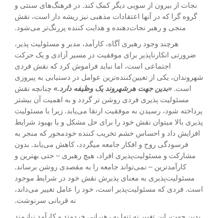
نجات از بیرون از سویی دیگر کمک کند. در فرهنگ‌های سنتی و
گروه گرا که در آنها اعتقادات مذهبی نیز ریشه دار است، نقش
منجی و رهبر نجات‌دهنده و هدایت کننده پررنگ‌تر می‌شود.
هرچند وجود رهبری آگاه، کارآمد، مدبر و مسئولیت پذیر،
ضرورتی انکارناپذیر برای موفقیت در مسیر آزادی و یک حرکت
اجتماعی است، اما نباید فراموش کرد که نقش فردی
شهروندان، یکی از تعیین‌کننده‌ترین عوامل در دستیابی به پیروزی
است.
«بدین جهت هرشهروند یک وظیفه دارد.»
چنانچه نقش
مسئولیت پذیری فردی روشن تر گردد و به اهمیت آن بیشتر
پرداخته شود، رسیدن به موفقیت ارتقا می‌یابد. زیرا با مسئولیت
پذیری بالا میتوان نقش خود را برای حل مشکل و یا بهبود شرایط
افزایش داد و احساس خشم تخریب کننده خودمحور که منجر به
فرسودگی روح و افکار جامعه میگردد، کاهش می‌یابد. بدون
مشارکت و مسئولیت‌پذیری افراد، هیچ رهبری – حتی بهترین و
کارآمدترین – نمی‌تواند جامعه را به مقصدی روشن برساند.
مسئولیت‌پذیری به معنای پذیرش نقش خود در شرایط موجود
است. فردی که مسئولیت‌پذیر است، خود را عامل تغییر می‌داند،
نه قربانی سرنوشت.
بدین جهت، این تغییر نه تنها به رهبرانی خردمند و کارآمد نیازمند