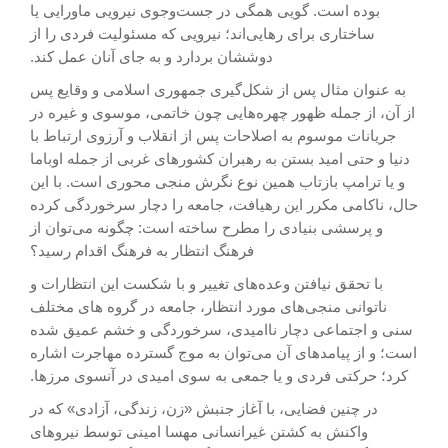
بوده است. گویی همگی در جست‌وجوی نیرویی ماورایی یا
ساختاری برای رهایی‌اند؛ نیرویی که مسئولیت فردی را از
دوششان بردارد و به جای آنان عمل کند.
به عنوان مثال پس از شکل‌گیری جمهوری اسلامی و وقایع پس
از آن، از جمله ظهور چهره‌هایی چون خاتمی، موسوی و غیره در
جریانات موسوم به اصلاحات پس از انقلاب و آرزوی ارتباط با
دنیا و حتی امید بستن به رهبران کشورهای غربی از جمله اوباما
و یا ترامپ بازتاب همین نوع نگرش منجی محوری است. با این
حال، ناکامی مکرر این رهیافت، جامعه را دچار سرخوردگی کرده
و پرسشی بنیادی را مطرح ساخته است: چگونه می‌توان از
فرهنگ انتظار به فرهنگ اقدام رسید؟
با تحقق نیافتن وعده‌های تغییر و با شکست این انتظارات و
ناتوانی منجی‌های مورد انتظار، جامعه در گروه های مختلف
سنی و اجتماعی دچار ناامیدی، سرخوردگی و خشم عمیق شده
است؛ و از پیامدهای آن می‌توان به موج گسترده مهاجرت اشاره
کرد؛ حرکتی فردی و یا جمعی به سوی امیدی در آنسوی مرزها.
در چنین فضایی، با آغاز جنبش «زن، زندگی، آزادی» که در
واکنش به کشتن غیرانسانی مهسا امینی توسط نیروهای