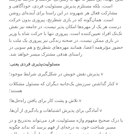
است، بلکه مستلزم پذیرش مسئولیت فردی، خودآگاهی و
مشارکت فعال هر شهروند در این راستا برای آینده‌ای روشن
است. همان‌گونه که در بازی شطرنج، پیروزی بدون حرکت
درست هر یک از مهره‌ها امکان پذیر نیست، در جامعه نیز نقش
تک‌تک افراد تعیین‌کننده است. پیروزی تنها با حرکت شاه یا وزیر
در بازی ممکن نیست، در صحنه زندگی نیز پیروزی یک ملت با
حضور مؤثرهمه اعضا، همانند مهره‌های شطرنج و هم سویی در
راستای هدفی مشترک میسر خواهد شد.
مسئولیت‌پذیری فردی
یعنی
:
v پذیرش نقش خویش در شکل‌گیری شرایط موجود؛
v کنار گذاشتن سرزنش یک‌جانبه دیگران که مسئول مشکلات
هستند؛
v تلاش و پشت کار برای یافتن راه‌حل‌ها؛
v آمادگی برای پذیرش اشتباهات و یادگیری از آن‌ها.
با درک صحیح مفهوم واژه مسئولیت، فرد می‌تواند به‌تدریج و در
مسیر شناخت خود، به درجه‌ای از فهم برسد که بداند چگونه
می‌تواند از نیروی درونی خود بهره بگیرد و از آن یاری بطلبد.