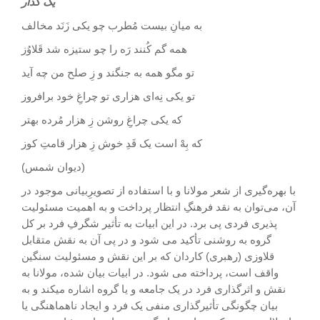
یک گذار
به میانِ بیست مُطرب چو یکی زَنَد مخالف
همه گم کُنند رَه را چو ستیزه شد قَلاوُز
تو مگو همه به جنگند و زِ صلح من چه آید
تو یکی نِه‌ای هزاری تو چراغِ خود برافروز
که یکی چراغِ روشن زِ هزار مُرده بهتر
که بِهْ است یک قَدِ خوش زِ هزار قامتِ کوز
(دیوان شمس)
با بهره‌گیری از شعر مولانا و با استفاده از تصویرِبیانی موجود در
آن، می‌توان به نقد فرهنگِ انتظار پرداخت و به اهمیت مسئولیت
پذیری فردی پی برد. در این ابیات به تأثیر شگرفِ فرد بر کل
گروه به روشنی تأکید می شود و در پی آن به نقش متقابل
قلاوزی (رهبری) کاردان که بر این نقش و مسئولیت سنگین
واقف است، پرداخته می شود. در ابیات بیان شده، مولانا به
نقش و اثرگذاری فرد در یک جامعه و یا گروه اشاره میکند و به
بیان چگونگی تأثیرگذاری منفی یک فرد و ایجاد ناهماهنگی یا