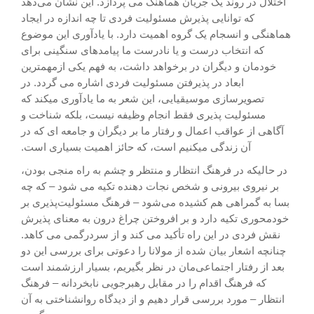
اختلال در روند یک جریان هماهنگ می پردازد. این نشان می‌دهد
که توانایی پذیرش مسئولیت فردی تا چه اندازه در ایجاد
هماهنگی و انسجام یک گروه اهمیت دارد. با یادآوری این موضوع
که انتخاب درست و یا نادرست ما پیامدهای سنگینی برای
خودمان و دیگران در برخواهد داشت، به فهم یکی ازمهمترین
ابعاد در پذیرفتن مسئولیت فردی اشاره می گردد. در
تصویرسازی موسیقیایی، این شعر به ما یادآوری میکند که
مسئولیت پذیری فقط انجام وظیفه نیست، بلکه شناخت و
آگاهی از عواقب اعمال و رفتار ما بر دیگران و جامعه ای که در
آن زندگی میکنیم است، که حائز اهمیت بسیاری است.
در حالیکه در فرهنگ انتظار و منتظر و چشم به راه منجی بودن،
بر نیروی بیرونی و شخص نجات دهنده تکیه می شود – که چه
بسا به گمراهی هم کشیده می‌شود – فرهنگ مسئولیت‌پذیری بر
خودمحوری تکیه دارد و بر افروختن چراغ درون به معنای پذیرش
نقش فردی در این راه تأکید می کند و از سردرگمی می کاهد.
چنانچه اشعار بیان شده از مولانا را دعوتی برای بررسی این دو
بعد از رفتار اجتماعی‌مان در نظر بگیریم، بسیار ارزشمند است
که فرهنگ اقدام را در مقابل رهبرجویی نابخردانه – فرهنگ
انتظار – مورد بررسی قرار دهیم و از دیدگاه روانشناختی به آن